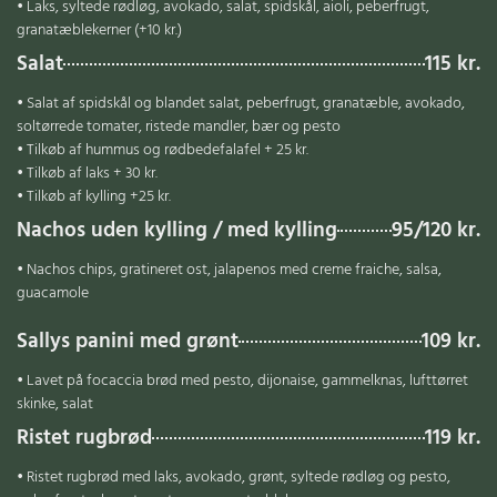
• Laks, syltede rødløg, avokado, salat, spidskål, aioli, peberfrugt,
granatæblekerner (+10 kr.)
Salat
115 kr.
• Salat af spidskål og blandet salat, peberfrugt, granatæble, avokado,
soltørrede tomater, ristede mandler, bær og pesto
• Tilkøb af hummus og rødbedefalafel + 25 kr.
• Tilkøb af laks + 30 kr.
• Tilkøb af kylling +25 kr.
Nachos uden kylling / med kylling
95/120 kr.
• Nachos chips, gratineret ost, jalapenos med creme fraiche, salsa,
guacamole
Sallys panini med grønt
109 kr.
• Lavet på focaccia brød med pesto, dijonaise, gammelknas, lufttørret
skinke, salat
Ristet rugbrød
119 kr.
• Ristet rugbrød med laks, avokado, grønt, syltede rødløg og pesto,