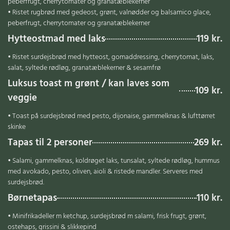
peberfrugt, cherrytomater og granatæblekerner
• Ristet rugbrød med gedeost, grønt, valnødder og balsamico glace,
peberfrugt, cherrytomater og granatæblekerner
Hytteostmad med laks
119 kr.
• Ristet surdejsbrød med hytteost, gomaddressing, cherrytomat, laks,
salat, syltede rødløg, granatæblekerner & sesamfrø
Luksus toast m grønt / kan laves som
109 kr.
veggie
• Toast på surdejsbrød med pesto, dijonaise, gammelknas & lufttørret
skinke
Tapas til 2 personer
269 kr.
• Salami, gammelknas, koldrøget laks, tunsalat, syltede rødløg, hummus
med avokado, pesto, oliven, aioli & ristede mandler. Serveres med
surdejsbrød.
Børnetapas
110 kr.
• Minifrikadeller m ketchup, surdejsbrød m salami, frisk frugt, grønt,
ostehaps, grissini & slikkepind