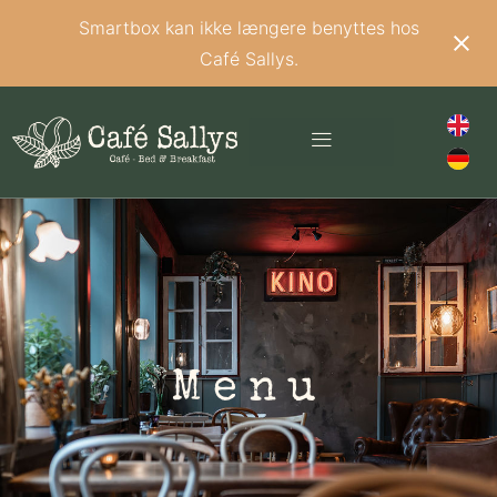
Smartbox kan ikke længere benyttes hos
Café Sallys.
Menu